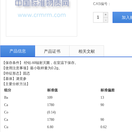
CAS编号：
+
加入
-
产品信息
产品证书
相关文献
【保存条件】 经钴-60辐射灭菌，在室温下保存。
【使用注意事项】最小取样量为0.2g。
【特征形态】固态
【基体】潞党参
【主要分析方法】
组分
标准值
标准偏差
Ba
109
13
Ca
1780
90
Co
(0.14)
Ca
1780
90
Cu
6.80
0.62