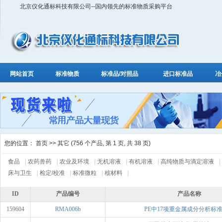
北京仪化通标科技有限公司--国内领先的标准物质采购平台
网站首页
标准物质
标准品/对照品
进口标准品
冶
您的位置：
首页
>> 其它 (756 个产品, 第 1 页, 共 38 页)
食品
|
农药兽药
|
农业及环境
|
无机溶液
|
有机溶液
|
高纯物质与滴定溶液
|
床与卫生
|
检定/校准
|
标准微粒
|
核材料
|
ID
产品编号
产品名称
159604
RMA006b
PE中17项重金属成分分析标