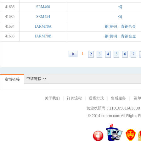
41686
SRM400
铜
41685
SRM454
铜
41684
IARM70A
铜,黄铜，青铜合金
41683
IARM70B
铜,黄铜，青铜合金
1
2
3
4
5
6
7
申请链接>>
友情链接
关于我们
|
订购流程
|
送货方式
|
售后服务
|
运
营业执照号：11010501663830
© 2014
crmrm.com
All Rig