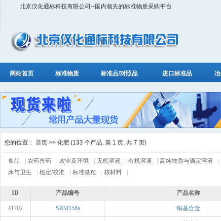
北京仪化通标科技有限公司--国内领先的标准物质采购平台
网站首页
标准物质
标准品/对照品
进口标准品
冶
您的位置：
首页
>> 化肥 (133 个产品, 第 1 页, 共 7 页)
食品
|
农药兽药
|
农业及环境
|
无机溶液
|
有机溶液
|
高纯物质与滴定溶液
|
床与卫生
|
检定/校准
|
标准微粒
|
核材料
|
ID
产品编号
产品名称
41702
SRM158a
铜基合金