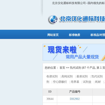
北京仪化通标科技有限公司--国内领先的
网站首页
标准物质
标准品/对
您的位置：
首页
>> 氘代试剂 (87 个产品, 第 1 页,
色谱试剂
|
高纯试剂
|
基准试剂
|
氘代试剂
剂
|
空心阴极灯
|
培养基
|
试剂盒
|
耗材
|
ID
产品编号
39644
DH2902