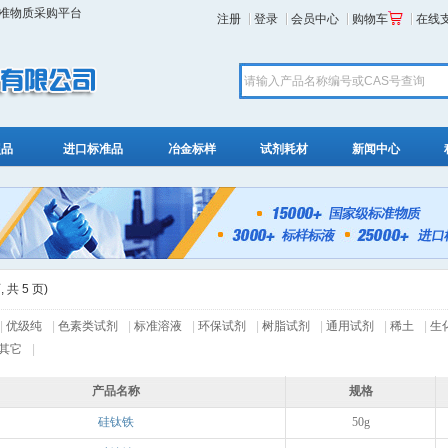
标准物质采购平台
注册
登录
会员中心
购物车
在线
照品
进口标准品
冶金标样
试剂耗材
新闻中心
 共 5 页)
|
优级纯
|
色素类试剂
|
标准溶液
|
环保试剂
|
树脂试剂
|
通用试剂
|
稀土
|
生
其它
|
产品名称
规格
硅钛铁
50g