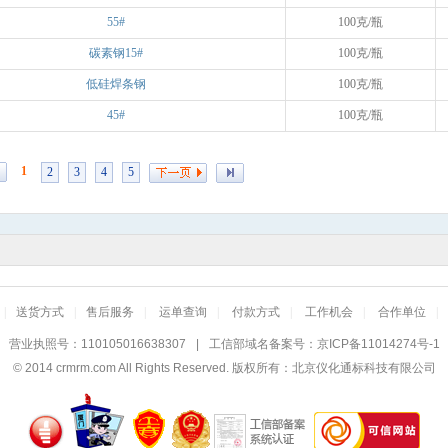
55#
100克/瓶
碳素钢15#
100克/瓶
低硅焊条钢
100克/瓶
45#
100克/瓶
1
2
3
4
5
|
送货方式
|
售后服务
|
运单查询
|
付款方式
|
工作机会
|
合作单位
|
营业执照号：110105016638307
|
工信部域名备案号：
京ICP备11014274号-1
© 2014
crmrm.com
All Rights Reserved. 版权所有：北京仪化通标科技有限公司