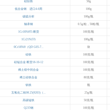
硅钛铁
50g
低合金钢 进口4-6周
100g
碳硫分析
100g/瓶
轴承钢
0.5g/粒，50粒/瓶
1Cr18Ni9Ti 断货
100克/瓶
1Cr21Ni5Ti
100g/瓶
0Cr18Ni9（QD G05-7...
块
硅铁
100克/瓶
硅锰合金 断货18-10-12
100克/瓶
稀土镁中间合金
100克/瓶
稀土硅铁合金
80克/瓶
钒铁
瓶
五氧化二钒98.25(9203)（...
25g/瓶
高碳锰铁
50克/瓶
Q235钢
100克/瓶