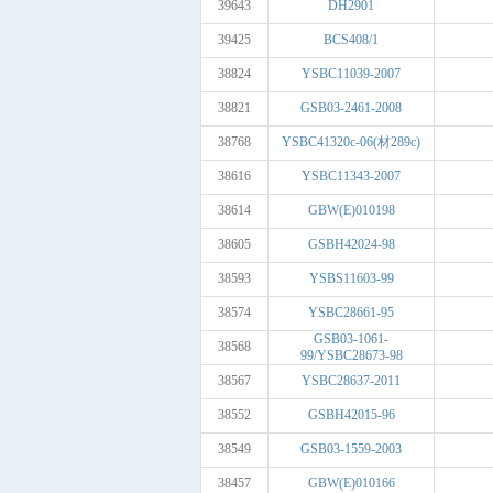
39643
DH2901
39425
BCS408/1
38824
YSBC11039-2007
38821
GSB03-2461-2008
38768
YSBC41320c-06(材289c)
38616
YSBC11343-2007
38614
GBW(E)010198
38605
GSBH42024-98
38593
YSBS11603-99
38574
YSBC28661-95
GSB03-1061-
38568
99/YSBC28673-98
38567
YSBC28637-2011
38552
GSBH42015-96
38549
GSB03-1559-2003
38457
GBW(E)010166