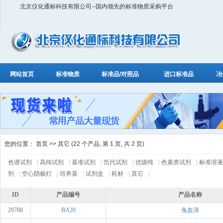
北京仪化通标科技有限公司--国内领先的标准物质采购平台
网站首页
标准物质
标准品/对照品
进口标准品
冶
您的位置：
首页
>> 其它 (22 个产品, 第 1 页, 共 2 页)
色谱试剂
|
高纯试剂
|
基准试剂
|
氘代试剂
|
优级纯
|
色素类试剂
|
标准溶液
剂
|
空心阴极灯
|
培养基
|
试剂盒
|
耗材
|
其它
|
ID
产品编号
产品名称
29788
BA20
兔血清