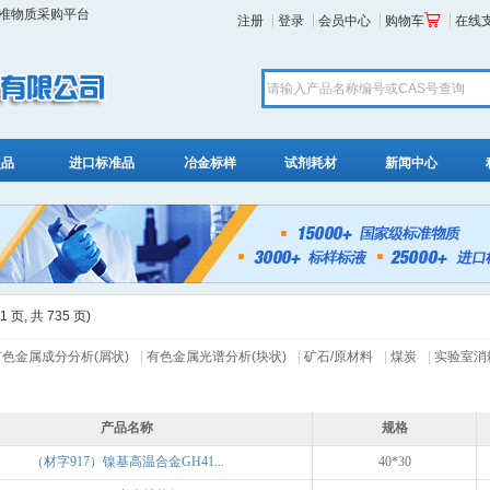
标准物质采购平台
注册
登录
会员中心
购物车
在线
照品
进口标准品
冶金标样
试剂耗材
新闻中心
 页, 共 735 页)
有色金属成分分析(屑状)
|
有色金属光谱分析(块状)
|
矿石/原材料
|
煤炭
|
实验室消
产品名称
规格
（材字917）镍基高温合金GH41...
40*30