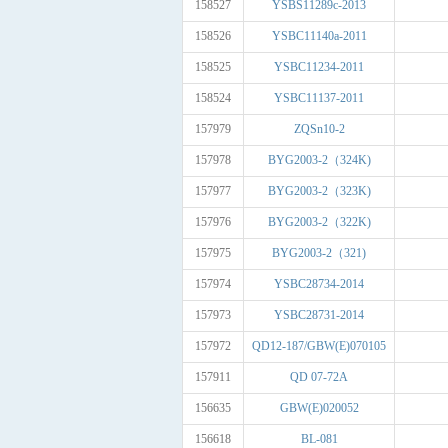
158527
YSBS11289c-2013
158526
YSBC11140a-2011
158525
YSBC11234-2011
158524
YSBC11137-2011
157979
ZQSn10-2
157978
BYG2003-2（324K)
157977
BYG2003-2（323K)
157976
BYG2003-2（322K)
157975
BYG2003-2（321)
157974
YSBC28734-2014
157973
YSBC28731-2014
157972
QD12-187/GBW(E)070105
157911
QD 07-72A
156635
GBW(E)020052
156618
BL-081