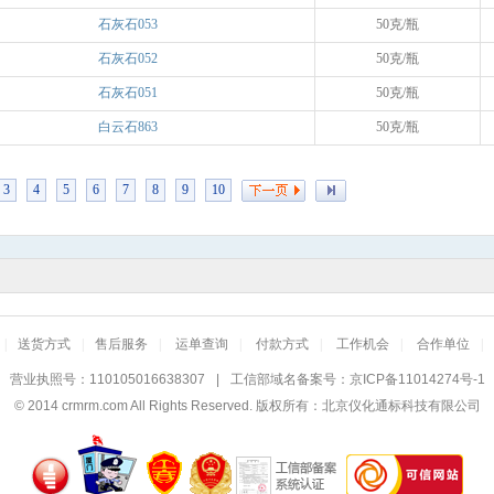
石灰石053
50克/瓶
石灰石052
50克/瓶
石灰石051
50克/瓶
白云石863
50克/瓶
3
4
5
6
7
8
9
10
|
送货方式
|
售后服务
|
运单查询
|
付款方式
|
工作机会
|
合作单位
|
营业执照号：110105016638307
|
工信部域名备案号：
京ICP备11014274号-1
© 2014
crmrm.com
All Rights Reserved. 版权所有：北京仪化通标科技有限公司