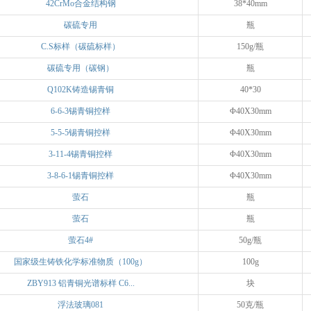
42CrMo合金结构钢
38*40mm
碳硫专用
瓶
C.S标样（碳硫标样）
150g/瓶
碳硫专用（碳钢）
瓶
Q102K铸造锡青铜
40*30
6-6-3锡青铜控样
Φ40X30mm
5-5-5锡青铜控样
Φ40X30mm
3-11-4锡青铜控样
Φ40X30mm
3-8-6-1锡青铜控样
Φ40X30mm
萤石
瓶
萤石
瓶
萤石4#
50g/瓶
国家级生铸铁化学标准物质（100g）
100g
ZBY913 铝青铜光谱标样 C6...
块
浮法玻璃081
50克/瓶