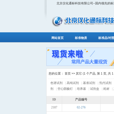
北京仪化通标科技有限公司--国内领先的
网站首页
标准物质
标准品/对
您的位置：
首页
>> 其它 (1 个产品, 第 1 页, 共 1
色谱试剂
|
高纯试剂
|
基准试剂
|
氘代试剂
剂
|
空心阴极灯
|
培养基
|
试剂盒
|
耗材
|
ID
产品编号
2187
02-276