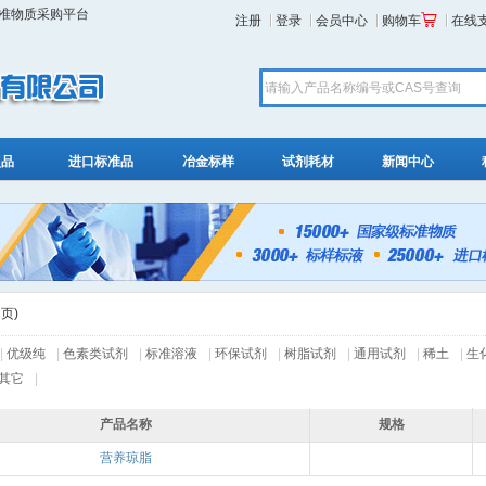
标准物质采购平台
注册
登录
会员中心
购物车
在线
照品
进口标准品
冶金标样
试剂耗材
新闻中心
 页)
|
优级纯
|
色素类试剂
|
标准溶液
|
环保试剂
|
树脂试剂
|
通用试剂
|
稀土
|
生
其它
|
产品名称
规格
营养琼脂