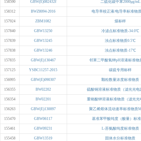
158590
GBW(E)082432f
二硫化碳中苯2000μg/mL
158312
BWZ8094-2016
电导率校正液/电导率标准物质/14
157924
ZBM1082
煤标样
157840
GBW13250
冷滤点标准物质-34.0℃
157839
GBW13245
浊点标准物质0.5℃
157838
GBW13246
浊点标准物质-17℃
157835
GBW(E)130467
邻苯二甲酸氢钾pH溶液标准物质P
157125
YSBC11257-2015
碳硫专用标样
156995
GBW(E)090307
颗粒数量浓度标准物质
156355
BW02202
硫酸铜溶液标准物质（滤光光电比色
156354
BW02201
重铬酸钾溶液标准物质（滤光光电比
156263
GBW(E)130097
聚乙烯熔体流动速率标准物质MFR
155470
GBW06117
基准苯甲酸纯度（酸量）标准
155461
GBW09231
L-苏氨酸纯度标准物质
155458
GBW13519
固体水分标准物质