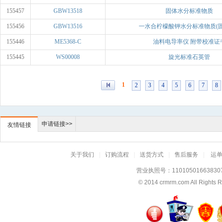
155457
GBW13518
固体水分标准物质
155456
GBW13516
一水合柠檬酸钾水分标准物质(固体
155446
ME5368-C
油料电导率仪 附带校准证
155445
WS00008
旋光标准石英管
1
2
3
4
5
6
7
8
申请链接>>
友情链接
关于我们
|
订购流程
|
送货方式
|
售后服务
|
运
营业执照号：11010501663830
© 2014
crmrm.com
All Rig