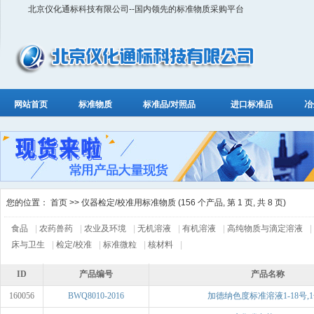
北京仪化通标科技有限公司--国内领先的标准物质采购平台
网站首页
标准物质
标准品/对照品
进口标准品
冶
您的位置：
首页
>> 仪器检定/校准用标准物质 (156 个产品, 第 1 页, 共 8 页)
食品
|
农药兽药
|
农业及环境
|
无机溶液
|
有机溶液
|
高纯物质与滴定溶液
|
床与卫生
|
检定/校准
|
标准微粒
|
核材料
|
ID
产品编号
产品名称
160056
BWQ8010-2016
加德纳色度标准溶液1-18号,1号