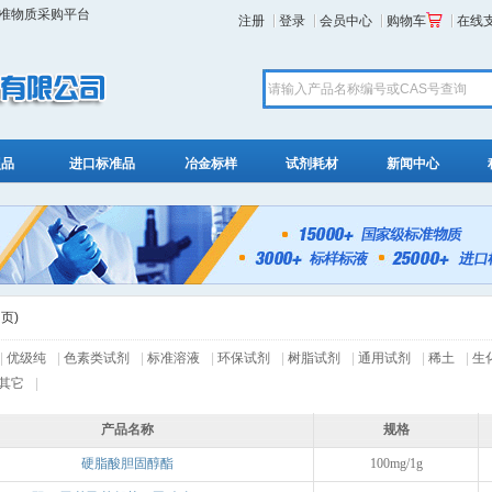
标准物质采购平台
注册
登录
会员中心
购物车
在线
照品
进口标准品
冶金标样
试剂耗材
新闻中心
 页)
|
优级纯
|
色素类试剂
|
标准溶液
|
环保试剂
|
树脂试剂
|
通用试剂
|
稀土
|
生
其它
|
产品名称
规格
硬脂酸胆固醇酯
100mg/1g