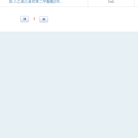
双-2-乙基己基邻苯二甲酸酯(DE...
1mL
1