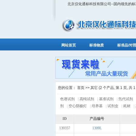
北京仪化通标科技有限公司--国内领先的
网站首页
标准物质
标准品/对
您的位置：
首页
>> 其它 (2 个产品, 第 1 页, 共 1
色谱试剂
|
高纯试剂
|
基准试剂
|
氘代试剂
剂
|
空心阴极灯
|
培养基
|
试剂盒
|
耗材
|
ID
产品编号
139357
1309L