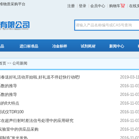
标准物质采购平台
注册
登录
会员中心
购物车
在线
照品
进口标准品
冶金标样
试剂耗材
新闻中心
首页
>> 公司新闻
春送好礼活动开始啦,好礼送不停赶快行动吧!
2019-03-1
系数的推导
2016-11-0
系数的推导
2016-11-0
的8大特点
2016-11-0
试仪TDR100
2016-11-0
术在超声衍射时差法信号处理中的应用研究
2016-11-0
实验室中的供应品采购
2016-11-0
国制造”发光发热
2016-11-0