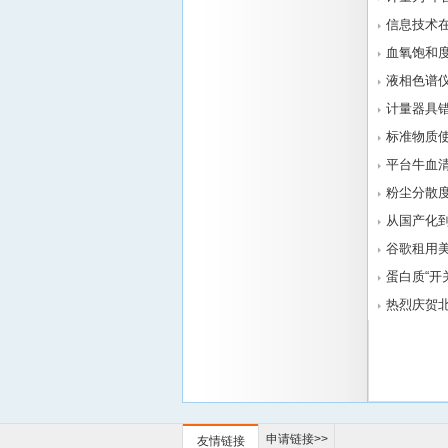
信息技术
血氧饱和
液相色谱
计量器具
标准物质
平台牛血
粉尘分散
从国产化
谷歌租用
蛋白质“开
热烈庆贺北
申请链接>>
友情链接