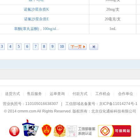
诺氟沙星杂质K
20mg/支
诺氟沙星杂质E
20毫克/支
睾酮(睾丸甾酮)，100ng/ul...
1mL
3
4
5
6
7
8
9
10
|
送货方式
|
售后服务
|
运单查询
|
付款方式
|
工作机会
|
合作单位
|
营业执照号：110105016638307
|
工信部域名备案号：
京ICP备11014274号-1
© 2014
crmrm.com
All Rights Reserved. 版权所有：北京仪化通标科技有限公司