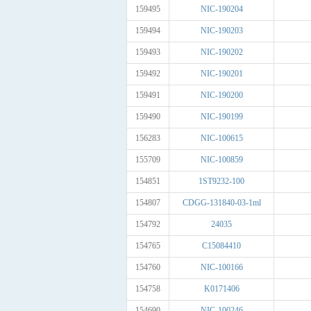
159495
NIC-190204
159494
NIC-190203
159493
NIC-190202
159492
NIC-190201
159491
NIC-190200
159490
NIC-190199
156283
NIC-100615
155709
NIC-100859
154851
1ST9232-100
154807
CDGG-131840-03-1ml
154792
24035
154765
C15084410
154760
NIC-100166
154758
K0171406
154690
NIC-100246