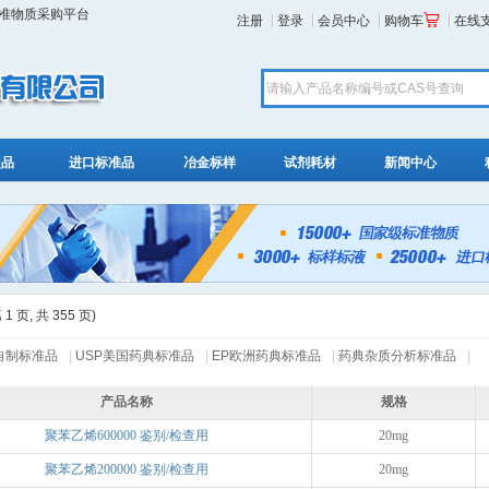
标准物质采购平台
注册
登录
会员中心
购物车
在线
照品
进口标准品
冶金标样
试剂耗材
新闻中心
 页, 共 355 页)
自制标准品
|
USP美国药典标准品
|
EP欧洲药典标准品
|
药典杂质分析标准品
|
产品名称
规格
聚苯乙烯600000 鉴别/检查用
20mg
聚苯乙烯200000 鉴别/检查用
20mg