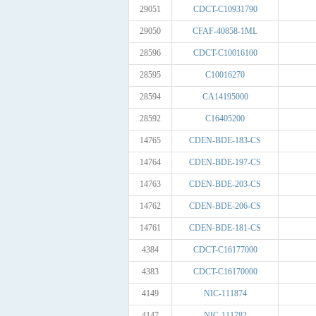
29051
CDCT-C10931790
29050
CFAF-40858-1ML
28596
CDCT-C10016100
28595
C10016270
28594
CA14195000
28592
C16405200
14765
CDEN-BDE-183-CS
14764
CDEN-BDE-197-CS
14763
CDEN-BDE-203-CS
14762
CDEN-BDE-206-CS
14761
CDEN-BDE-181-CS
4384
CDCT-C16177000
4383
CDCT-C16170000
4149
NIC-111874
4147
NIC-111782