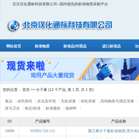
北京仪化通标科技有限公司--国内领先的标准物质采购平台
网站首页
标准物质
标准品/对照品
进口标准品
冶
您的位置：
首页
>> 分子量 (12 个产品, 第 1 页, 共 1 页)
食品
|
农药兽药
|
农业及环境
|
无机溶液
|
有机溶液
|
高纯物质与滴定溶液
|
床与卫生
|
检定/校准
|
标准微粒
|
核材料
|
ID
产品编号
产品名称
18096
WSBW-510-112
聚乙烯分子量标准物质(宽分布)（