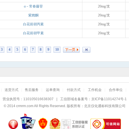
α－常春藤苷
20mg/支
紫箢酮
20mg/支
白花前胡丙素
20mg/支
白花前胡甲素
20mg/支
3
4
5
6
7
8
9
10
|
送货方式
|
售后服务
|
运单查询
|
付款方式
|
工作机会
|
合作单位
|
营业执照号：110105016638307
|
工信部域名备案号：
京ICP备11014274号-1
© 2014
crmrm.com
All Rights Reserved. 版权所有：北京仪化通标科技有限公司