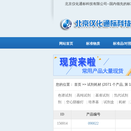
北京仪化通标科技有限公司--国内领先的
网站首页
标准物质
标准品/对
您的位置：
首页
>> 试剂耗材 (2071 个产品, 第 1 
色谱试剂
|
高纯试剂
|
基准试剂
|
氘代试剂
剂
|
空心阴极灯
|
培养基
|
试剂盒
|
耗材
|
ID
产品编号
156914
090022