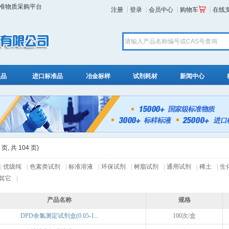
标准物质采购平台
注册
登录
会员中心
购物车
在线
照品
进口标准品
冶金标样
试剂耗材
新闻中心
页, 共 104 页)
|
优级纯
|
色素类试剂
|
标准溶液
|
环保试剂
|
树脂试剂
|
通用试剂
|
稀土
|
生
其它
|
产品名称
规格
DPD余氯测定试剂盒(0.05-1...
100次/盒