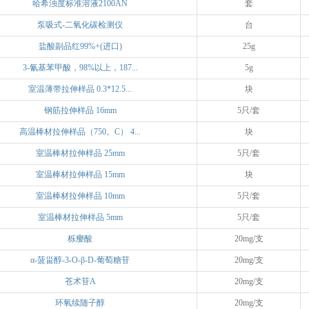
哈希浊度标准溶液2100AN
套
泵吸式-二氧化碳检测仪
台
盐酸副品红99%+(进口)
25g
3-氰基苯甲酸，98%以上，187...
5g
室温薄带拉伸样品 0.3*12.5...
块
钢筋拉伸样品 16mm
5只/套
高温棒材拉伸样品（750。C） 4...
块
室温棒材拉伸样品 25mm
5只/套
室温棒材拉伸样品 15mm
块
室温棒材拉伸样品 10mm
5只/套
室温棒材拉伸样品 5mm
5只/套
栎瘿酸
20mg/支
α-菠甾醇-3-O-β-D-葡萄糖苷
20mg/支
苍术苷A
20mg/支
环氧续随子醇
20mg/支