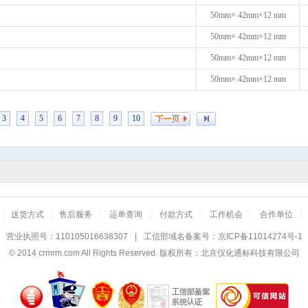
50mm× 42mm×12 mm
50mm× 42mm×12 mm
50mm× 42mm×12 mm
50mm× 42mm×12 mm
3
4
5
6
7
8
9
10
|
送货方式
|
售后服务
|
运单查询
|
付款方式
|
工作机会
|
合作单位
|
营业执照号：110105016638307
|
工信部域名备案号：
京ICP备11014274号-1
© 2014
crmrm.com
All Rights Reserved. 版权所有：北京仪化通标科技有限公司