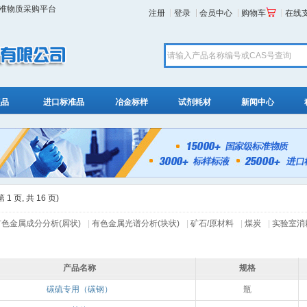
标准物质采购平台
注册
登录
会员中心
购物车
在线
照品
进口标准品
冶金标样
试剂耗材
新闻中心
1 页, 共 16 页)
有色金属成分分析(屑状)
|
有色金属光谱分析(块状)
|
矿石/原材料
|
煤炭
|
实验室消
产品名称
规格
碳硫专用（碳钢）
瓶