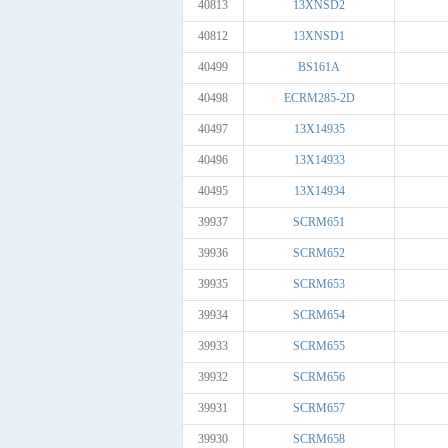
40813
13XNSD2
40812
13XNSD1
40499
BS161A
40498
ECRM285-2D
40497
13X14935
40496
13X14933
40495
13X14934
39937
SCRM651
39936
SCRM652
39935
SCRM653
39934
SCRM654
39933
SCRM655
39932
SCRM656
39931
SCRM657
39930
SCRM658