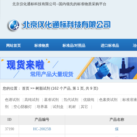
北京仪化通标科技有限公司--国内领先的标准物质采购平台
网站首页
标准物质
标准品/对照品
进口标准品
冶
您的位置：
首页
>> 树脂试剂 (162 个产品, 第 1 页, 共 9 页)
色谱试剂
|
高纯试剂
|
基准试剂
|
氘代试剂
|
优级纯
|
色素类试剂
|
标准溶液
剂
|
空心阴极灯
|
培养基
|
试剂盒
|
耗材
|
其它
|
ID
产品编号
产品名称
37190
HC-20025B
煤