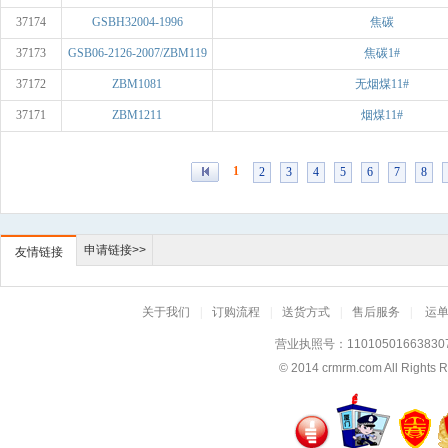
37174
GSBH32004-1996
焦碳
37173
GSB06-2126-2007/ZBM119
焦碳1#
37172
ZBM1081
无烟煤11#
37171
ZBM1211
烟煤11#
1
2
3
4
5
6
7
8
申请链接>>
友情链接
关于我们
|
订购流程
|
送货方式
|
售后服务
|
运
营业执照号：11010501663830
© 2014
crmrm.com
All Rig