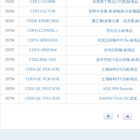
31642
CDCU-1514008
非那西丁熔点(135度)标准品，5
30206
CDFI-LGC7140
饮料中色素-标准物质(分析胭脂红
30205
CDDK-ERMEC681k
聚乙烯(痕量元素，高含量)标
29799
CDFQ-CLNSOIL-1
空白沙土标准品
29798
CDFN-SRM1939A
河流沉积物中PCBs-标准
29797
CDFN-SRM1944
水沟沉积物-标准品
29796
CDDI-IRM-104A
多环芳烃污染沉积物-标准
29795
CDDJ-QC-PAH-SOIL
土壤标样(PAH)标准品
29794
CDDJ-QC-PCB-SOIL
土壤标样(PCB)标准品
28959
CDDJ-QC-PEST-SOIL
SOIL/HW-Pesticide...
28799
CDDJ-QC-VOA-SOIL
Soil/HW-VOAs-QC挥发...
1