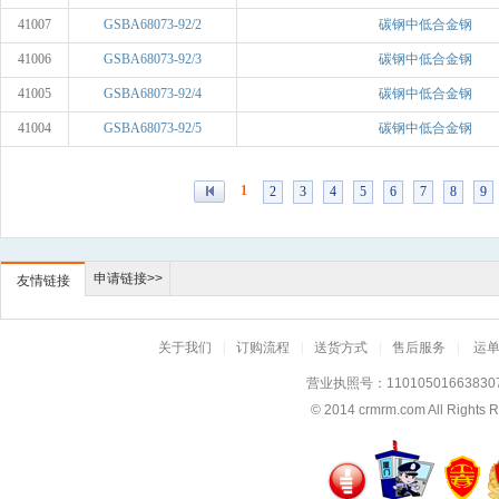
41007
GSBA68073-92/2
碳钢中低合金钢
41006
GSBA68073-92/3
碳钢中低合金钢
41005
GSBA68073-92/4
碳钢中低合金钢
41004
GSBA68073-92/5
碳钢中低合金钢
1
2
3
4
5
6
7
8
9
申请链接>>
友情链接
关于我们
|
订购流程
|
送货方式
|
售后服务
|
运
营业执照号：11010501663830
© 2014
crmrm.com
All Rig