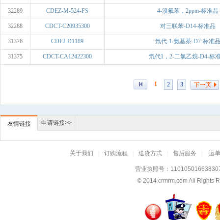
32289
CDEZ-M-524-FS
4-溴氟苯，2ppm-标准品
32288
CDCT-C20935300
对三联苯-D14-标准品
31376
CDFJ-D1189
氘代-1-氨基萘-D7-标准
31375
CDCT-CA12422300
氘代1，2-二氯乙烷-D4-标
1
2
3
申请链接>>
友情链接
关于我们
|
订购流程
|
送货方式
|
售后服务
|
运
营业执照号：11010501663830
© 2014
crmrm.com
All Rig