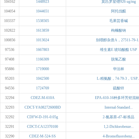
104162
1448923
莫匹罗星锂926 ug/mg
104054
1044651
阿托伐醌
103337
1538505
毛果芸香碱
102822
1613859
枸橼酸钠
100856
1013024
别嘌醇杂质A，27511-79-1..
97536
1667803
维生素E 琥珀酸酯 USP
97408
1166309
脱氢乙酸
95886
1719000
华法林
95203
1042500
L-精氨酸，74-79-3，USP..
94556
1724769
硫酸锌
32294
CDEZ-M-610A
EPA-610-16种多环芳烃混标.
32293
CDCT-YA08272600BD
Internal-Standard...
32292
CDFW-D-191-0.05g
2-氨基萘-d7-标准品
32291
CDCT-CA12370100
1,2-Dichlorobenze...
32290
CDEZ-M-524-SS
4-Bromofluorobenz...