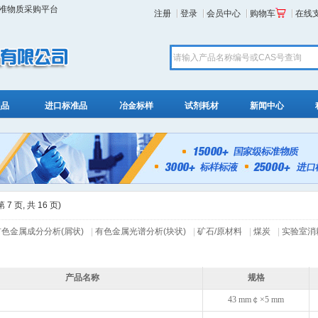
标准物质采购平台
注册
登录
会员中心
购物车
在线
照品
进口标准品
冶金标样
试剂耗材
新闻中心
7 页, 共 16 页)
有色金属成分分析(屑状)
|
有色金属光谱分析(块状)
|
矿石/原材料
|
煤炭
|
实验室消
产品名称
规格
43 mm￠×5 mm