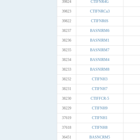
39824
CTIFNR4G
39823
CTIFNRCu3
39822
CTIFNR6S
38237
BASNIRM6
38236
BASNIRM1
38235
BASNIRM7
38234
BASNIRM4
38233
BASNIRM8
38232
CTIFNH3
38231
CTIFNH7
38230
CTIFFCR-5
38229
CTIFNH9
37619
CTIFNH1
37618
CTIFNH8
36451
BASNCRM5