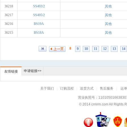
36218
SS493/2
其他
36217
SS495/2
其他
36216
BS19A
其他
36215
BS18A
其他
8
9
10
11
12
13
14
申请链接>>
友情链接
关于我们
|
订购流程
|
送货方式
|
售后服务
|
运
营业执照号：11010501663830
© 2014
crmrm.com
All Rig